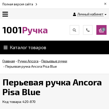
×
Полная версия сайта
Личный кабинет
Оплата
1001
Ручка
0
Доставка
Каталог товаров
Гарантии
Главная
-
Ручки Ancora
-
Перьевые ручки
-
Перьевая ручка Ancora Pisa Blue
Возврат
Перьевая ручка Ancora
Обзоры
ручек
Pisa Blue
Код товара:
Контакты
420-870