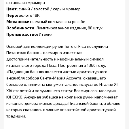
вставка из мрамора
Цвет:
синий / золотой / серый мрамор
Перо:
золото 18К
Механизм:
съемный колпачок на резьбе
Особенности:
Лимитированное издание, 88 штук
Производство:
Италия
Основой для коллекции ручек Torre di Pisa послужила
Пизанская башня – всемирно известная
достопримечательность и неофициальный символ
итальянского города Пиза. Построенная в 1360 году,
«Падающая башня» является частью архитектурного
ансамбля собора Санта-Мария Ассунта, оказавшего
большое влияние на монументальное искусство Италии XII-
XIV столетий и получившего статус Всемирного наследия
ЮНЕСКО. Ажурная рубашка на колпачке ручки напоминает
изящные декоративные аркады Пизанской башни, в облике
которых сказалось влияние византийской архитектурной
традиции.