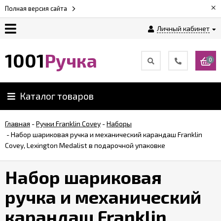
×
Полная версия сайта
Личный кабинет
Оплата
1001
Ручка
0
Доставка
Каталог товаров
Гарантии
Главная
-
Ручки Franklin Covey
-
Наборы
-
Набор шариковая ручка и механический карандаш Franklin
Возврат
Covey, Lexington Medalist в подарочной упаковке
Обзоры
Набор шариковая
ручек
ручка и механический
Контакты
карандаш Franklin