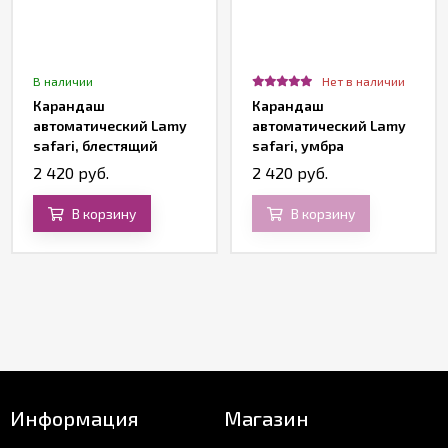
В наличии
Нет в наличии
Карандаш
Карандаш
автоматический Lamy
автоматический Lamy
safari, блестящий
safari, умбра
черный
2 420 руб.
2 420 руб.
В корзину
В корзину
Информация
Магазин