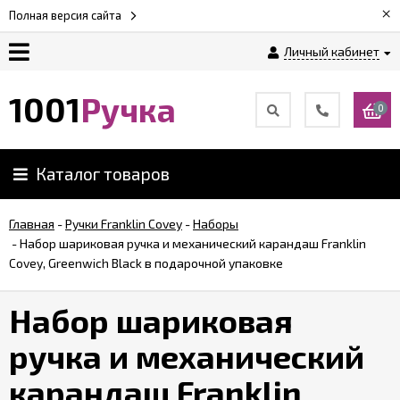
×
Полная версия сайта
Личный кабинет
Оплата
1001
Ручка
0
Доставка
Каталог товаров
Гарантии
Главная
-
Ручки Franklin Covey
-
Наборы
-
Набор шариковая ручка и механический карандаш Franklin
Возврат
Covey, Greenwich Black в подарочной упаковке
Обзоры
Набор шариковая
ручек
ручка и механический
Контакты
карандаш Franklin