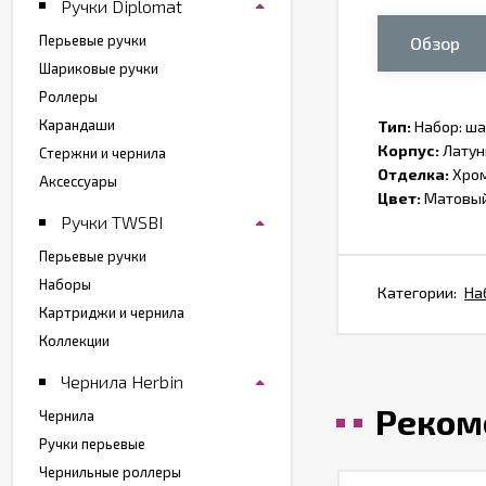
Ручки Diplomat
Перьевые ручки
Обзор
Шариковые ручки
Роллеры
Карандаши
Тип:
Набор: ша
Корпус:
Латун
Стержни и чернила
Отделка:
Хро
Аксессуары
Цвет:
Матовый
Ручки TWSBI
Перьевые ручки
Наборы
Категории:
На
Картриджи и чернила
Коллекции
Чернила Herbin
Реком
Чернила
Ручки перьевые
Чернильные роллеры