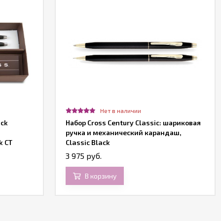
Нет в наличии
ack
Набор Сross Century Classic: шариковая
ручка и механический карандаш,
k CT
Classic Black
3 975 руб.
В корзину