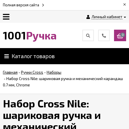
×
Полная версия сайта
Личный кабинет
Оплата
1001
Ручка
0
Доставка
Каталог товаров
Гарантии
Главная
-
Ручки Cross
-
Наборы
-
Набор Cross Nile: шариковая ручка и механический карандаш
Возврат
0.7 мм, Chrome
Обзоры
Набор Cross Nile:
ручек
шариковая ручка и
Контакты
механический