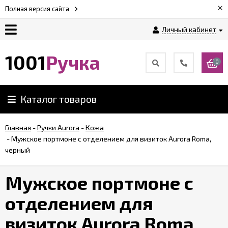
×
Полная версия сайта
Личный кабинет
Оплата
1001
Ручка
0
Доставка
Каталог товаров
Гарантии
Главная
-
Ручки Aurora
-
Кожа
-
Мужское портмоне с отделением для визиток Aurora Roma,
Возврат
черный
Обзоры
Мужское портмоне с
ручек
отделением для
Контакты
визиток Aurora Roma,