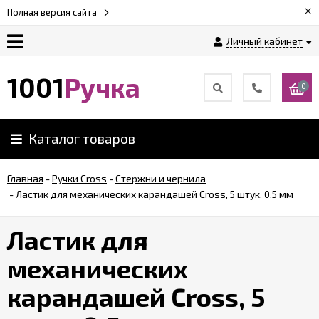
×
Полная версия сайта
Личный кабинет
Оплата
1001
Ручка
0
Доставка
Каталог товаров
Гарантии
Главная
-
Ручки Cross
-
Стержни и чернила
-
Ластик для механических карандашей Cross, 5 штук, 0.5 мм
Возврат
Ластик для
Обзоры
ручек
механических
карандашей Cross, 5
Контакты