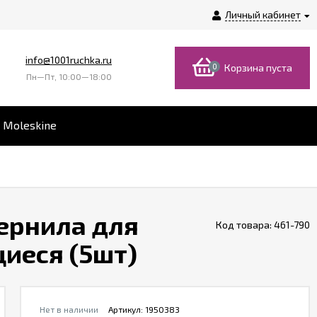
Личный кабинет
info@1001ruchka.ru
0
Корзина пуста
Пн—Пт, 10:00—18:00
 Moleskine
чернила для
Код товара:
461-790
иеся (5шт)
Нет в наличии
Артикул:
1950383