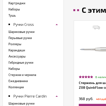
Картриджи
С эти
Наборы
Тушь
Ручки Cross
Шариковые ручки
Перьевые ручки
Роллеры
Карандаши
Аксессуары
Гибридные ручки
Наборы
Стержни и чернила
Нет в наличии
В нали
Ежедневники
рьевая ручка Parker I.M. Metal F221,
Стержень для ш
Коллекции
ep Blue CT
Z08 QuinkFlow с
Ручки Pierre Cardin
950 руб.
368 руб.
461 руб
Шариковые ручки