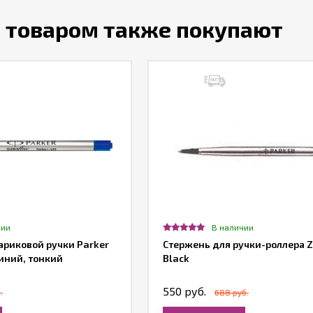
м товаром также покупают
чии
В наличии
ариковой ручки Parker
Стержень для ручки-роллера Z0
иний, тонкий
Black
550 руб.
.
688 руб.