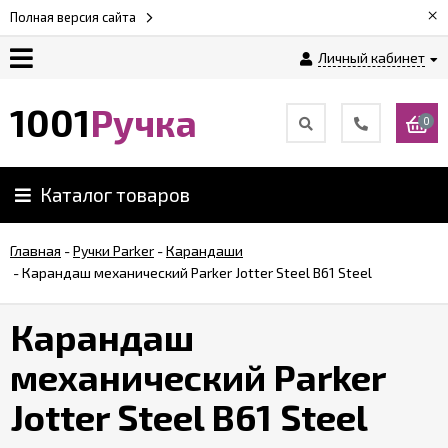
×
Полная версия сайта
Личный кабинет
Оплата
1001
Ручка
0
Доставка
Каталог товаров
Гарантии
Главная
-
Ручки Parker
-
Карандаши
-
Карандаш механический Parker Jotter Steel B61 Steel
Возврат
Карандаш
Обзоры
ручек
механический Parker
Jotter Steel B61 Steel
Контакты