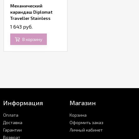
Механический
карандаш Diplomat
Traveller Stainless
Steel Gold
1 643 руб.
В корзину
Информация
Магазин
Оплата
Корзина
Доставка
Оформить заказ
Гарантии
Личный кабинет
Возврат