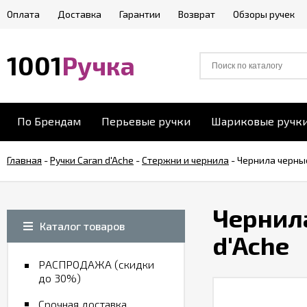
Оплата
Доставка
Гарантии
Возврат
Обзоры ручек
1001
Ручка
По Брендам
Перьевые ручки
Шариковые ручк
Главная
-
Ручки Caran d'Ache
-
Стержни и чернила
-
Чернила черные
Чернила
Каталог товаров
d'Ache
РАСПРОДАЖА (скидки
до 30%)
Срочная доставка