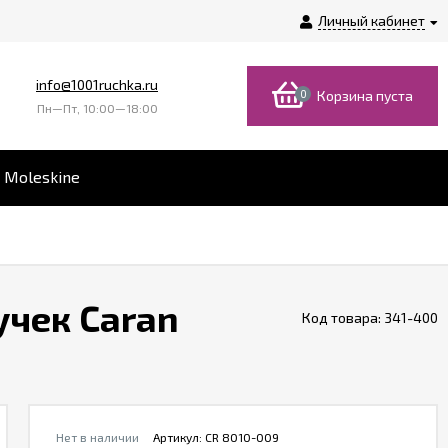
Личный кабинет
info@1001ruchka.ru
0
Корзина пуста
Пн—Пт, 10:00—18:00
 Moleskine
учек Caran
Код товара:
341-400
Нет в наличии
Артикул:
CR 8010-009