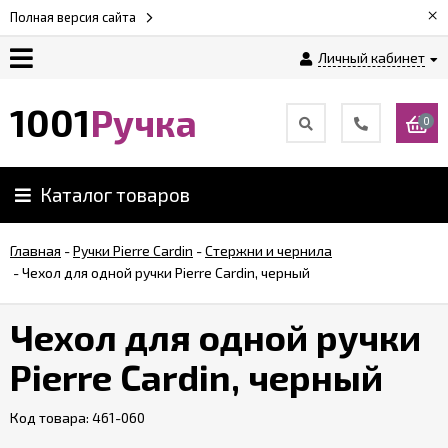
×
Полная версия сайта
Личный кабинет
Оплата
1001
Ручка
0
Доставка
Каталог товаров
Гарантии
Главная
-
Ручки Pierre Cardin
-
Стержни и чернила
-
Чехол для одной ручки Pierre Cardin, черный
Возврат
Чехол для одной ручки
Обзоры
ручек
Pierre Cardin, черный
Код товара:
Контакты
461-060