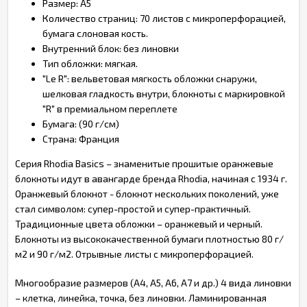
Размер: A5
Количество страниц: 70 листов с микроперфорацией,
бумага слоновая кость.
Внутренний блок: без линовки
Тип обложки: мягкая.
"Le R": вельветовая мягкость обложки снаружи,
шелковая гладкость внутри, блокноты с маркировкой
"R" в премиальном переплете
Бумага: (90 г/см)
Страна: Франция
Серия Rhodia Basics – знаменитые прошитые оранжевые
блокноты идут в авангарде бренда Rhodia, начиная с 1934 г.
Оранжевый блокнот - блокнот нескольких поколений, уже
стал символом: супер-простой и супер-практичный.
Традиционные цвета обложки – оранжевый и черный.
Блокноты из высококачественной бумаги плотностью 80 г/
м2 и 90 г/м2. Отрывные листы с микроперфорацией.
Многообразие размеров (A4, A5, А6, А7 и др.) 4 вида линовки
– клетка, линейка, точка, без линовки. Ламинированная