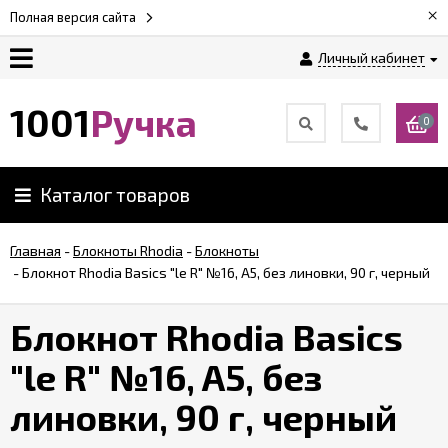
×
Полная версия сайта
Личный кабинет
Оплата
1001
Ручка
0
Доставка
Каталог товаров
Гарантии
Главная
-
Блокноты Rhodia
-
Блокноты
-
Блокнот Rhodia Basics "le R" №16, A5, без линовки, 90 г, черный
Возврат
Блокнот Rhodia Basics
Обзоры
ручек
"le R" №16, A5, без
линовки, 90 г, черный
Контакты