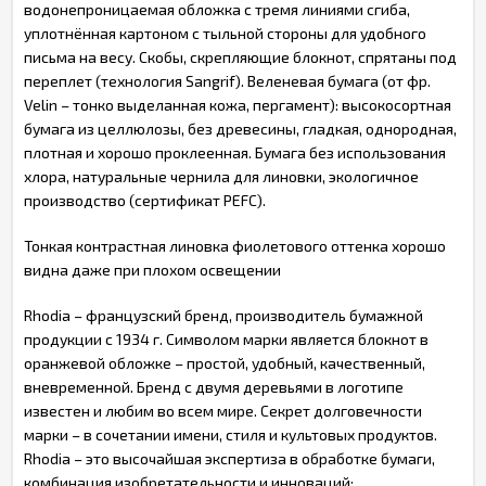
водонепроницаемая обложка с тремя линиями сгиба,
уплотнённая картоном с тыльной стороны для удобного
письма на весу. Скобы, скрепляющие блокнот, спрятаны под
переплет (технология Sangrif). Веленевая бумага (от фр.
Velin – тонко выделанная кожа, пергамент): высокосортная
бумага из целлюлозы, без древесины, гладкая, однородная,
плотная и хорошо проклеенная. Бумага без использования
хлора, натуральные чернила для линовки, экологичное
производство (сертификат PEFC).
Тонкая контрастная линовка фиолетового оттенка хорошо
видна даже при плохом освещении
Rhodia – французский бренд, производитель бумажной
продукции с 1934 г. Символом марки является блокнот в
оранжевой обложке – простой, удобный, качественный,
вневременной. Бренд с двумя деревьями в логотипе
известен и любим во всем мире. Секрет долговечности
марки – в сочетании имени, стиля и культовых продуктов.
Rhodia – это высочайшая экспертиза в обработке бумаги,
комбинация изобретательности и инноваций: