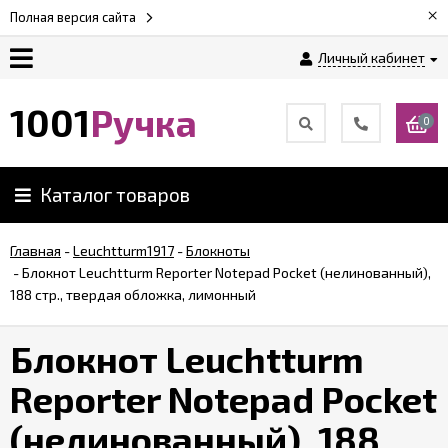
×
Полная версия сайта
Личный кабинет
Оплата
1001
Ручка
0
Доставка
Каталог товаров
Гарантии
Главная
-
Leuchtturm1917
-
Блокноты
-
Блокнот Leuchtturm Reporter Notepad Pocket (нелинованный),
Возврат
188 стр., твердая обложка, лимонный
Обзоры
Блокнот Leuchtturm
ручек
Reporter Notepad Pocket
Контакты
(нелинованный), 188