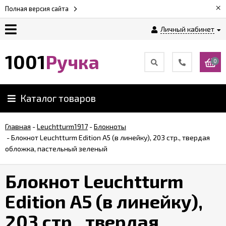
×
Полная версия сайта
Личный кабинет
Оплата
1001
Ручка
0
Доставка
Каталог товаров
Гарантии
Главная
-
Leuchtturm1917
-
Блокноты
-
Блокнот Leuchtturm Edition А5 (в линейку), 203 стр., твердая
Возврат
обложка, пастельный зеленый
Обзоры
Блокнот Leuchtturm
ручек
Edition А5 (в линейку),
Контакты
203 стр., твердая