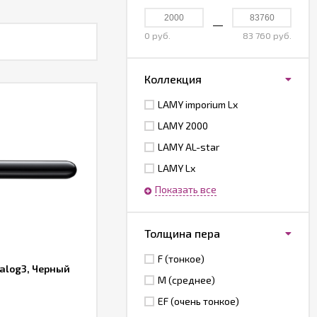
0 руб.
83 760 руб.
Коллекция
LAMY imporium Lx
LAMY 2000
LAMY AL-star
LAMY Lx
Показать все
Толщина пера
F (тонкое)
ialog3, Черный
M (среднее)
EF (очень тонкое)