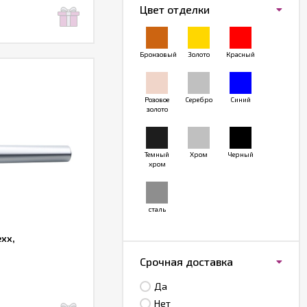
Цвет отделки
Бронзовый
Золото
Красный
Розовое
Серебро
Синий
золото
Темный
Хром
Черный
хром
сталь
xx,
Срочная доставка
Да
Нет