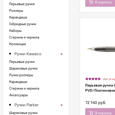
В корзину
Перьевые ручки
Роллеры
Карандаши
Гибридные ручки
Наборы
Стержни и чернила
Коллекции
Ручки Kaweco
Перьевые ручки
Шариковые ручки
Ручки роллеры
Нет в н
Карандаши
Перьевая ручка 
Стержни и чернила
PVD/Платиновое
Аксессуары
72 140 руб.
Ручки Parker
В корзину
Шариковые ручки