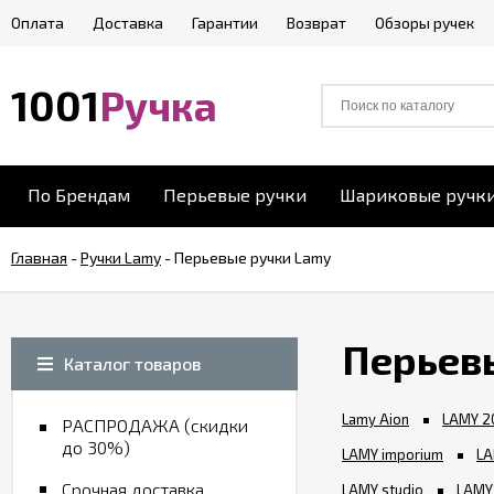
Оплата
Доставка
Гарантии
Возврат
Обзоры ручек
1001
Ручка
По Брендам
Перьевые ручки
Шариковые ручк
Главная
-
Ручки Lamy
-
Перьевые ручки Lamy
Перьев
Каталог товаров
Lamy Aion
LAMY 2
РАСПРОДАЖА (скидки
до 30%)
LAMY imporium
LA
Срочная доставка
LAMY studio
LAMY 