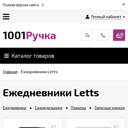
×
Полная версия сайта
Личный кабинет
Оплата
1001
Ручка
0
Доставка
Каталог товаров
Гарантии
Главная
-
Ежедневники Letts
Возврат
Ежедневники Letts
Обзоры
ручек
Ежедневники
Еженедельники
Планеры
Записные книжки
Контакты