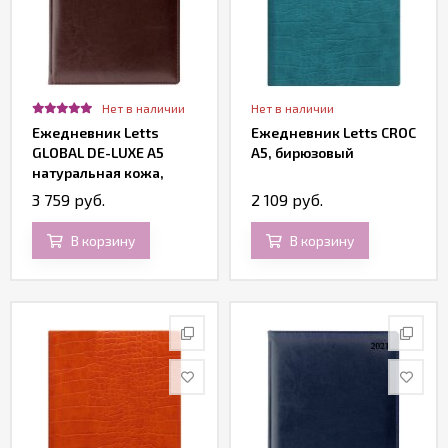
Нет в наличии
Нет в наличии
Ежедневник Letts
Ежедневник Letts CROC
GLOBAL DE-LUXE A5
A5, бирюзовый
натуральная кожа,
белые страницы,
3 759 руб.
2 109 руб.
позолоченный срез,
бургунди
В корзину
В корзину