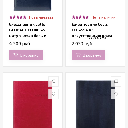
Нет в наличии
Нет в наличии
Ежедневник Letts
Ежедневник Letts
GLOBAL DELUXE A5
LECASSA A5
натур. кожа белые
искусственная кожа,
страницы сереб. срез
кремовые страницы,
4 509 руб.
2 050 руб.
синий
мягкая обложка,
коричневый
В корзину
В корзину