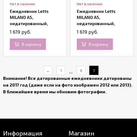
Нет в наличии
Нет в наличии
Ежедневник Letts
Ежедневник Letts
MILANO A5,
MILANO A5,
недатированный,
недатированный,
синий
темно-коричневый
1 619 руб.
1 619 руб.
В корзину
В корзину
...
←
1
6
7
Внимание! Все датированные ежедневники датированы
на 2017 год (даже если на фото изображен 2012 или 2013).
В ближайшее время мы обновим фотографии.
Информация
Магазин