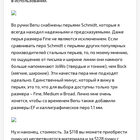
в использовании.
Во ручки Benu снабжены перьями Schmidt, которые я
всегда находил надежными и предсказуемыми. Даже
перья размера Fine не являются исключением. Если
сравнивать перо Schmidt с перьями других популярных
производителей стальных перьев, то, по моему мнению,
по ощущению от письма и ширине линии они намного
больше напоминают JoWo (твердые и тонкие), чем Bock
(мягкие, широкие). Эти качества пера мне подходят
идеально. Единственный минус, который я вижу в
перьях, это то, что для выбора доступны только три
размера – Fine, Medium и Broad. Лично мне очень
хочется, чтобы со временем Benu также добавили
размеры EF и каллиграфическое перо 1.1 мм.
Ну и наконец, стоимость. За $118 вы можете приобрести
ручку из несветящегося материала и за $128 ручку с