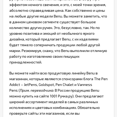
эффектом ночного свечения, и это, с моей точки зрения,
абсолютно справедливая цена. Как собственно и цены
на любые другие модели Benu. Вы можете заметить, что
в данном ценовом сегменте существует большое
количество других ручек. Это, безусловно, так. Но по
уровню позитива и эмоций от необычного яркого
дизайна, который предлагает Benu, с их изделиями
будет тяжело соперничать продукции любой другой
марки. Резюмируя, скажу, что Benu выполнили отличную
работу по изготовлению своих пишущих
принадлежностей.
Вы можете найти всю продуктовую линейку Benu в
магазинах, которые являются спонсорами блога The Pen
Addict – JetPens, Goldspot, Pen Chalet и Vanness
Pens (
Прим. переводчика:
В России продукцию Benu
можно купить на сайте 1001 Ручка.ру). Они предлагают
широкий ассортимент моделей в самых различных
исполнениях и цветовых комбинациях. Обязательно
проверьте сайты эти магазинов, если вы